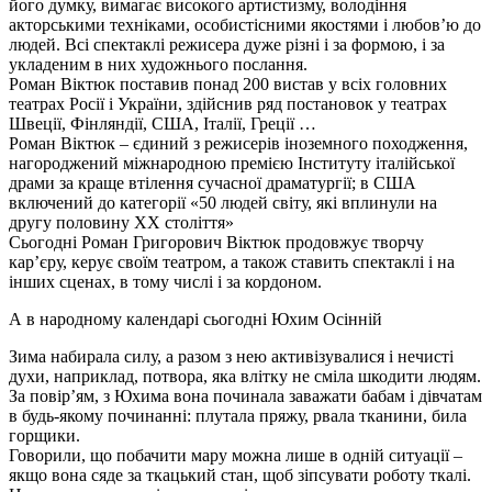
його думку, вимагає високого артистизму, володіння
акторськими техніками, особистісними якостями і любов’ю до
людей. Всі спектаклі режисера дуже різні і за формою, і за
укладеним в них художнього послання.
Роман Віктюк поставив понад 200 вистав у всіх головних
театрах Росії і України, здійснив ряд постановок у театрах
Швеції, Фінляндії, США, Італії, Греції …
Роман Віктюк – єдиний з режисерів іноземного походження,
нагороджений міжнародною премією Інституту італійської
драми за краще втілення сучасної драматургії; в США
включений до категорії «50 людей світу, які вплинули на
другу половину ХХ століття»
Сьогодні Роман Григорович Віктюк продовжує творчу
кар’єру, керує своїм театром, а також ставить спектаклі і на
інших сценах, в тому числі і за кордоном.
А в народному календарі сьогодні Юхим Осінній
Зима набирала силу, а разом з нею активізувалися і нечисті
духи, наприклад, потвора, яка влітку не сміла шкодити людям.
За повір’ям, з Юхима вона починала заважати бабам і дівчатам
в будь-якому починанні: плутала пряжу, рвала тканини, била
горщики.
Говорили, що побачити мару можна лише в одній ситуації –
якщо вона сяде за ткацький стан, щоб зіпсувати роботу ткалі.