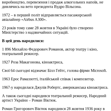
виробництво, перевезення і продаж алкогольних напоїв, не
дивлячись на вето президента Вудро Вільсона.
1972 – в перший політ відправляється пасажирський
авіалайнер «Airbus A300».
23 років тому саме 28 жовтня в Україні було створено
Міністерство з надзвичайних ситуацій.
В цей день народилися:
1 896 Михайло Федорович Романов, актор театру і кіно,
театральний режисер.
1927 Роза Макагонова, кіноактриса,
Свої 64 сьогодні відзначає Білл Гейтс, голова фірми Microsoft.
1963 Ерос Рамаззотті, італійський співак і композитор.
1967-у народилася Джулія Робертс, американська кіноактриса.
А також сьогодні народився театральний режисер, Народний
артист України – Роман Віктюк.
Роман Григорович Віктюк народився 28 жовтня 1936 року в