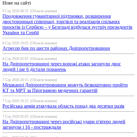
Нове на сайті
9 Сер 2026 00:55
(Обласні новини)
Продовження гуманітарної підтримки, розширення
двосторонньої співпраці, торгівлі та реалізація спільних
проєктів із Сербією – у Белграді відбулася зустріч президентів
України та Сербії
8 Сер 2026 16:05
(Обласні новини)
Агресор бив по шести районах Дніпропетровщини
8 Сер 2026 02:05
(Обласні новини)
На Дніпропетровщині через ворожі атаки загинули двоє
людей і ще 6 дістали поранень
7 Сер 2026 20:15
(Обласні новини)
Мешканці Дніпропетровщини можуть безкоштовно пройти
КТ та МРТ за Програмою медичних гарантій
7 Сер 2026 16:25
(Обласні новини)
Російська армія атакувала область понад два десятки разів
7 Сер 2026 02:05
(Обласні новини)
На Дніпропетровщині через російські удари п'ятеро людей
загинули і 16 - постраждали