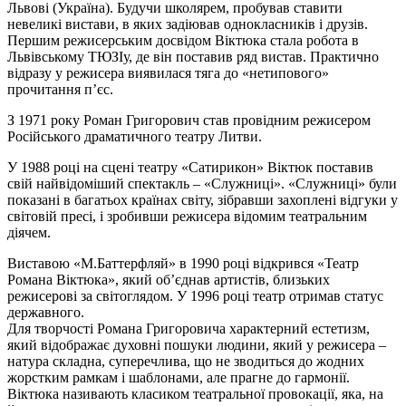
Львові (Україна). Будучи школярем, пробував ставити
невеликі вистави, в яких задіював однокласників і друзів.
Першим режисерським досвідом Віктюка стала робота в
Львівському ТЮЗІу, де він поставив ряд вистав. Практично
відразу у режисера виявилася тяга до «нетипового»
прочитання п’єс.
З 1971 року Роман Григорович став провідним режисером
Російського драматичного театру Литви.
У 1988 році на сцені театру «Сатирикон» Віктюк поставив
свій найвідоміший спектакль – «Служниці». «Служниці» були
показані в багатьох країнах світу, зібравши захоплені відгуки у
світовій пресі, і зробивши режисера відомим театральним
діячем.
Виставою «М.Баттерфляй» в 1990 році відкрився «Театр
Романа Віктюка», який об’єднав артистів, близьких
режисерові за світоглядом. У 1996 році театр отримав статус
державного.
Для творчості Романа Григоровича характерний естетизм,
який відображає духовні пошуки людини, який у режисера –
натура складна, суперечлива, що не зводиться до жодних
жорстким рамкам і шаблонами, але прагне до гармонії.
Віктюка називають класиком театральної провокації, яка, на