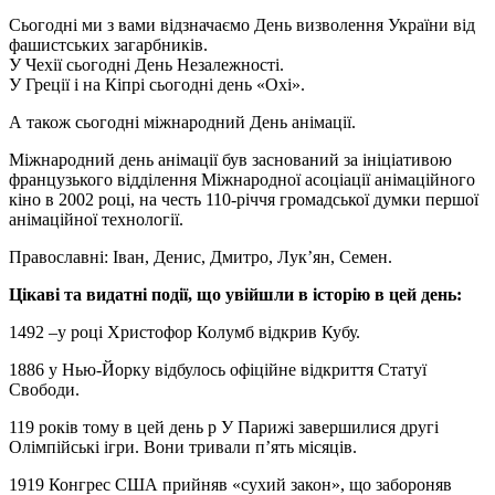
Сьогодні ми з вами відзначаємо День визволення України від
фашистських загарбників.
У Чехії сьогодні День Незалежності.
У Греції і на Кіпрі сьогодні день «Охі».
А також сьогодні міжнародний День анімації.
Міжнародний день анімації був заснований за ініціативою
французького відділення Міжнародної асоціації анімаційного
кіно в 2002 році, на честь 110-річчя громадської думки першої
анімаційної технології.
Православні: Іван, Денис, Дмитро, Лук’ян, Семен.
Цікаві та видатні події, що увійшли в історію в цей день:
1492 –у році Христофор Колумб відкрив Кубу.
1886 у Нью-Йорку відбулось офіційне відкриття Статуї
Свободи.
119 років тому в цей день р У Парижі завершилися другі
Олімпійські ігри. Вони тривали п’ять місяців.
1919 Конгрес США прийняв «сухий закон», що забороняв