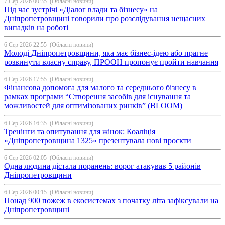
7 Сер 2026 00:35
(Обласні новини)
Під час зустрічі «Діалог влади та бізнесу» на
Дніпропетровщині говорили про розслідування нещасних
випадків на роботі
6 Сер 2026 22:55
(Обласні новини)
Молоді Дніпропетровщини, яка має бізнес-ідею або прагне
розвинути власну справу, ПРООН пропонує пройти навчання
6 Сер 2026 17:55
(Обласні новини)
Фінансова допомога для малого та середнього бізнесу в
рамках програми “Створення засобів для існування та
можливостей для оптимізованих ринків” (BLOOM)
6 Сер 2026 16:35
(Обласні новини)
Тренінги та опитування для жінок: Коаліція
«Дніпропетровщина 1325» презентувала нові проєкти
6 Сер 2026 02:05
(Обласні новини)
Одна людина дістала поранень: ворог атакував 5 районів
Дніпропетровщини
6 Сер 2026 00:15
(Обласні новини)
Понад 900 пожеж в екосистемах з початку літа зафіксували на
Дніпропетровщині