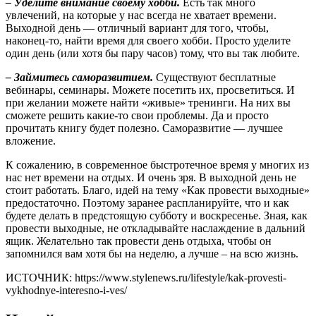
– Уделите внимание своему хобби.
Есть так много
увлечений, на которые у нас всегда не хватает времени.
Выходной день — отличный вариант для того, чтобы,
наконец-то, найти время для своего хобби. Просто уделите
один день (или хотя бы пару часов) тому, что вы так любите.
– Займитесь саморазвитием.
Существуют бесплатные
вебинары, семинары. Можете посетить их, просветиться. И
при желании можете найти «живые» тренинги. На них вы
сможете решить какие-то свои проблемы. Да и просто
прочитать книгу будет полезно. Саморазвитие — лучшее
вложение.
К сожалению, в современное быстротечное время у многих из
нас нет времени на отдых. И очень зря. В выходной день не
стоит работать. Благо, идей на тему «Как провести выходные»
предостаточно. Поэтому заранее распланируйте, что и как
будете делать в предстоящую субботу и воскресенье. Зная, как
провести выходные, не откладывайте наслаждение в дальний
ящик. Желательно так провести день отдыха, чтобы он
запомнился вам хотя бы на неделю, а лучше – на всю жизнь.
ИСТОЧНИК: https://www.stylenews.ru/lifestyle/kak-provesti-
vykhodnye-interesno-i-ves/