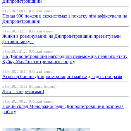
Дніпропетровщини
6 Сер 2026 00:15
(Обласні новини)
Понад 900 пожеж в екосистемах з початку літа зафіксували на
Дніпропетровщині
5 Сер 2026 22:35
(Обласні новини)
Жінки в розмінуванні: на Дніпропетровщині презентували
фотовиставку
5 Сер 2026 21:25
(Обласні новини)
На Дніпропетровщині нагородили переможців першого етапу
Кубку України з вітрильного спорту
5 Сер 2026 16:15
(Обласні новини)
Агресор бив по Дніпропетровщині майже два десятки разів
5 Сер 2026 15:32
(Новини Покрова)
Літо – з перемогами!
5 Сер 2026 00:25
(Обласні новини)
Новий склад Молодіжної ради Дніпропетровщини розпочав
роботу