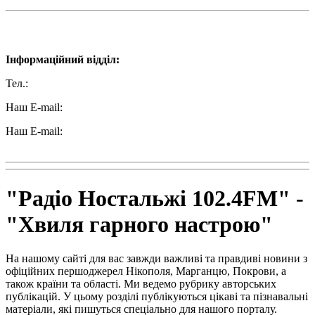
Наші контакти:
Інформаційний відділ:
Тел.:
+38 (050) 233-69-11
Наш E-mail:
ttradio@ukr.net
Наш E-mail:
radio102.4fm@gmail.com
"Радіо Ностальжі 102.4FM" -
"Хвиля гарного настрою"
На нашому сайті для вас завжди важливі та правдиві новини з
офіційних першоджерел Нікополя, Марганцю, Покрови, а
також країни та області. Ми ведемо рубрику авторських
публікацій. У цьому розділі публікуються цікаві та пізнавальні
матеріали, які пишуться спеціально для нашого порталу.