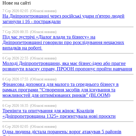
Нове на сайті
7 Сер 2026 02:05
(Обласні новини)
На Дніпропетровщині через російські удари п'ятеро людей
загинули і 16 - постраждали
7 Сер 2026 00:35
(Обласні новини)
Під час зустрічі «Діалог влади та бізнесу» на
Дніпропетровщині говорили про розслідування нещасних
випадків на роботі
6 Сер 2026 22:55
(Обласні новини)
Молоді Дніпропетровщини, яка має бізнес-ідею або прагне
розвинути власну справу, ПРООН пропонує пройти навчання
6 Сер 2026 17:55
(Обласні новини)
Фінансова допомога для малого та середнього бізнесу в
рамках програми “Створення засобів для існування та
можливостей для оптимізованих ринків” (BLOOM)
6 Сер 2026 16:35
(Обласні новини)
Тренінги та опитування для жінок: Коаліція
«Дніпропетровщина 1325» презентувала нові проєкти
6 Сер 2026 02:05
(Обласні новини)
Одна людина дістала поранень: ворог атакував 5 районів