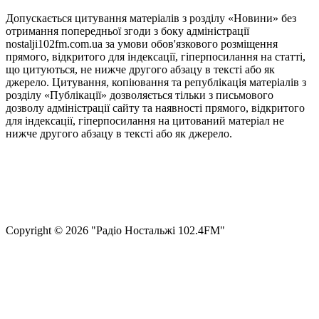
Допускається цитування матеріалів з розділу «Новини» без
отримання попередньої згоди з боку адміністрації
nostalji102fm.com.ua за умови обов'язкового розміщення
прямого, відкритого для індексації, гіперпосилання на статті,
що цитуються, не нижче другого абзацу в тексті або як
джерело. Цитування, копіювання та републікація матеріалів з
розділу «Публікації» дозволяється тільки з письмового
дозволу адміністрації сайту та наявності прямого, відкритого
для індексації, гіперпосилання на цитований матеріал не
нижче другого абзацу в тексті або як джерело.
Правила користування сайтом та використання матеріалів
Політика конфіденційності та захисту персональних даних
Структура власності
Сopyright © 2026 "Радіо Ностальжі 102.4FM"