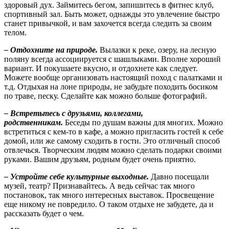
здоровый дух. Займитесь бегом, запишитесь в фитнес клуб,
спортивный зал. Быть может, однажды это увлечение быстро
станет привычкой, и вам захочется всегда следить за своим
телом.
– Отдохните на природе.
Вылазки к реке, озеру, на лесную
поляну всегда ассоциируется с шашлыками. Вполне хороший
вариант. И покушаете вкусно, и отдохнете как следует.
Можете вообще организовать настоящий поход с палатками и
т.д. Отдыхая на лоне природы, не забудьте походить босиком
по траве, песку. Сделайте как можно больше фотографий.
– Встретьтесь с друзьями, коллегами,
родственникам.
Беседы по душам важны для многих. Можно
встретиться с кем-то в кафе, а можно пригласить гостей к себе
домой, или же самому сходить в гости. Это отличный способ
отвлечься. Творческим людям можно сделать подарки своими
руками. Вашим друзьям, родным будет очень приятно.
– Устройте себе культурные выходные.
Давно посещали
музей, театр? Признавайтесь. А ведь сейчас так много
постановок, так много интересных выставок. Просвещение
еще никому не повредило. О таком отдыхе не забудете, да и
рассказать будет о чем.