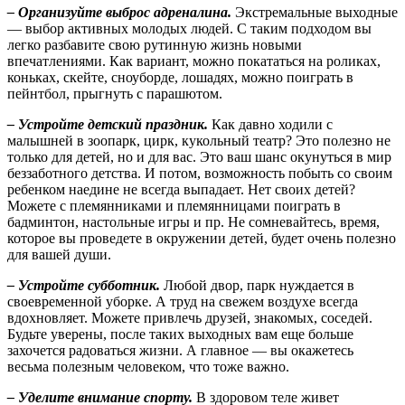
– Организуйте выброс адреналина.
Экстремальные выходные
— выбор активных молодых людей. С таким подходом вы
легко разбавите свою рутинную жизнь новыми
впечатлениями. Как вариант, можно покататься на роликах,
коньках, скейте, сноуборде, лошадях, можно поиграть в
пейнтбол, прыгнуть с парашютом.
– Устройте детский праздник.
Как давно ходили с
малышней в зоопарк, цирк, кукольный театр? Это полезно не
только для детей, но и для вас. Это ваш шанс окунуться в мир
беззаботного детства. И потом, возможность побыть со своим
ребенком наедине не всегда выпадает. Нет своих детей?
Можете с племянниками и племянницами поиграть в
бадминтон, настольные игры и пр. Не сомневайтесь, время,
которое вы проведете в окружении детей, будет очень полезно
для вашей души.
– Устройте субботник.
Любой двор, парк нуждается в
своевременной уборке. А труд на свежем воздухе всегда
вдохновляет. Можете привлечь друзей, знакомых, соседей.
Будьте уверены, после таких выходных вам еще больше
захочется радоваться жизни. А главное — вы окажетесь
весьма полезным человеком, что тоже важно.
– Уделите внимание спорту.
В здоровом теле живет