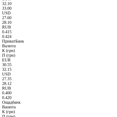
32.10
33.00
USD
27.60
28.10
RUB
0.415
0.424
ПриватБанк
Валюта
К (грн)
П (грн)
EUR
30.55
32.15
USD
27.35
28.12
RUB
0.400
0.420
Ощадбанк
Ваоюта
К (грн)
П (грн)