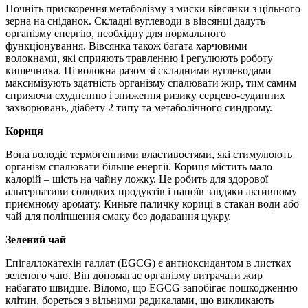
Почніть прискорення метаболізму з миски вівсянки з цільного
зерна на сніданок. Складні вуглеводи в вівсянці дадуть
організму енергію, необхідну для нормального
функціонування. Вівсянка також багата харчовими
волокнами, які сприяють травленню і регулюють роботу
кишечника. Ці волокна разом зі складними вуглеводами
максимізують здатність організму спалювати жир, тим самим
сприяючи схудненню і зниження ризику серцево-судинних
захворювань, діабету 2 типу та метаболічного синдрому.
Кориця
Вона володіє термогенними властивостями, які стимулюють
організм спалювати більше енергії. Кориця містить мало
калорій – шість на чайну ложку. Це робить для здорової
альтернативи солодких продуктів і напоїв завдяки активному
приємному аромату. Киньте паличку кориці в стакан води або
чай для поліпшення смаку без додавання цукру.
Зелений чай
Епігаллокатехін галлат (EGCG) є антиоксидантом в листках
зеленого чаю. Він допомагає організму витрачати жир
набагато швидше. Відомо, що EGCG запобігає пошкодженню
клітин, бореться з вільними радикалами, що викликають