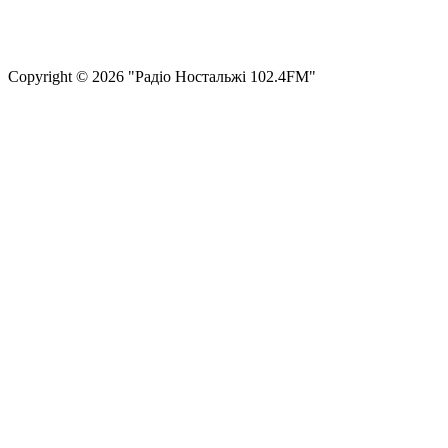
Політика конфіденційності та захисту персональних даних
Структура власності
Сopyright © 2026 "Радіо Ностальжі 102.4FM"