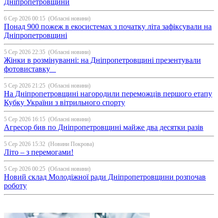
Дніпропетровщини
6 Сер 2026 00:15
(Обласні новини)
Понад 900 пожеж в екосистемах з початку літа зафіксували на
Дніпропетровщині
5 Сер 2026 22:35
(Обласні новини)
Жінки в розмінуванні: на Дніпропетровщині презентували
фотовиставку
5 Сер 2026 21:25
(Обласні новини)
На Дніпропетровщині нагородили переможців першого етапу
Кубку України з вітрильного спорту
5 Сер 2026 16:15
(Обласні новини)
Агресор бив по Дніпропетровщині майже два десятки разів
5 Сер 2026 15:32
(Новини Покрова)
Літо – з перемогами!
5 Сер 2026 00:25
(Обласні новини)
Новий склад Молодіжної ради Дніпропетровщини розпочав
роботу