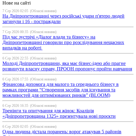
Нове на сайті
7 Сер 2026 02:05
(Обласні новини)
На Дніпропетровщині через російські удари п'ятеро людей
загинули і 16 - постраждали
7 Сер 2026 00:35
(Обласні новини)
Під час зустрічі «Діалог влади та бізнесу» на
Дніпропетровщині говорили про розслідування нещасних
випадків на роботі
6 Сер 2026 22:55
(Обласні новини)
Молоді Дніпропетровщини, яка має бізнес-ідею або прагне
розвинути власну справу, ПРООН пропонує пройти навчання
6 Сер 2026 17:55
(Обласні новини)
Фінансова допомога для малого та середнього бізнесу в
рамках програми “Створення засобів для існування та
можливостей для оптимізованих ринків” (BLOOM)
6 Сер 2026 16:35
(Обласні новини)
Тренінги та опитування для жінок: Коаліція
«Дніпропетровщина 1325» презентувала нові проєкти
6 Сер 2026 02:05
(Обласні новини)
Одна людина дістала поранень: ворог атакував 5 районів