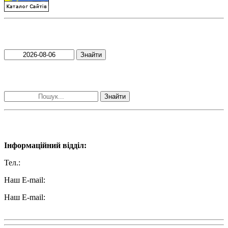
Пошук матеріалів за датою
Знайти
Пошук матеріалів за словами
Знайти
Наші контакти:
Інформаційний відділ:
Тел.:
+38 (050) 233-69-11
Наш E-mail:
ttradio@ukr.net
Наш E-mail:
radio102.4fm@gmail.com