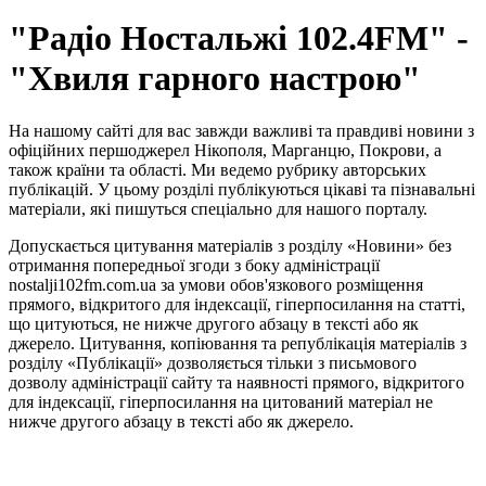
"Радіо Ностальжі 102.4FM" -
"Хвиля гарного настрою"
На нашому сайті для вас завжди важливі та правдиві новини з
офіційних першоджерел Нікополя, Марганцю, Покрови, а
також країни та області. Ми ведемо рубрику авторських
публікацій. У цьому розділі публікуються цікаві та пізнавальні
матеріали, які пишуться спеціально для нашого порталу.
Допускається цитування матеріалів з розділу «Новини» без
отримання попередньої згоди з боку адміністрації
nostalji102fm.com.ua за умови обов'язкового розміщення
прямого, відкритого для індексації, гіперпосилання на статті,
що цитуються, не нижче другого абзацу в тексті або як
джерело. Цитування, копіювання та републікація матеріалів з
розділу «Публікації» дозволяється тільки з письмового
дозволу адміністрації сайту та наявності прямого, відкритого
для індексації, гіперпосилання на цитований матеріал не
нижче другого абзацу в тексті або як джерело.
Правила користування сайтом та використання матеріалів