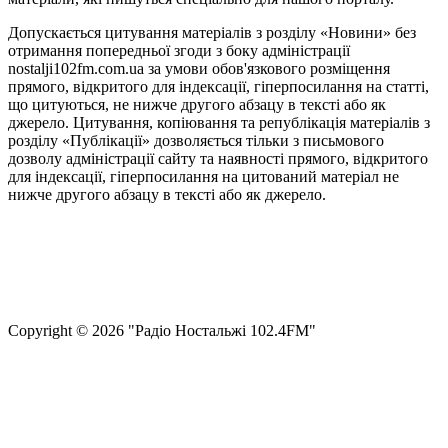
Допускається цитування матеріалів з розділу «Новини» без
отримання попередньої згоди з боку адміністрації
nostalji102fm.com.ua за умови обов'язкового розміщення
прямого, відкритого для індексації, гіперпосилання на статті,
що цитуються, не нижче другого абзацу в тексті або як
джерело. Цитування, копіювання та републікація матеріалів з
розділу «Публікації» дозволяється тільки з письмового
дозволу адміністрації сайту та наявності прямого, відкритого
для індексації, гіперпосилання на цитований матеріал не
нижче другого абзацу в тексті або як джерело.
Правила користування сайтом та використання матеріалів
Політика конфіденційності та захисту персональних даних
Структура власності
Сopyright © 2026 "Радіо Ностальжі 102.4FM"