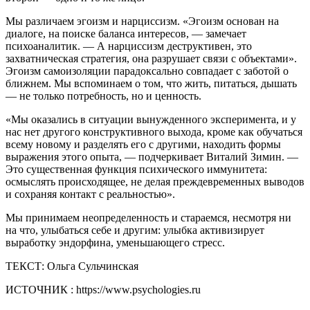
Мы различаем эгоизм и нарциссизм. «Эгоизм основан на
диалоге, на поиске баланса интересов, — замечает
психоаналитик. — А нарциссизм деструктивен, это
захватническая стратегия, она разрушает связи с объектами».
Эгоизм самоизоляции парадоксально совпадает с заботой о
ближнем. Мы вспоминаем о том, что жить, питаться, дышать
— не только потребность, но и ценность.
«Мы оказались в ситуации вынужденного эксперимента, и у
нас нет другого конструктивного выхода, кроме как обучаться
всему новому и разделять его с другими, находить формы
выражения этого опыта, — подчеркивает Виталий Зимин. —
Это существенная функция психического иммунитета:
осмыслять происходящее, не делая преждевременных выводов
и сохраняя контакт с реальностью».
Мы принимаем неопределенность и стараемся, несмотря ни
на что, улыбаться себе и другим: улыбка активизирует
выработку эндорфина, уменьшающего стресс.
ТЕКСТ: Ольга Сульчинская
ИСТОЧНИК : https://www.psychologies.ru