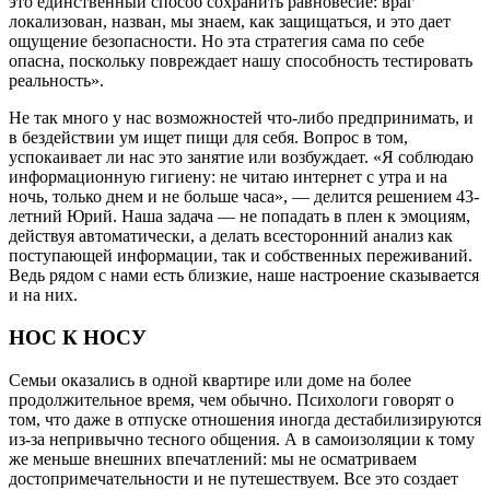
это единственный способ сохранить равновесие: враг
локализован, назван, мы знаем, как защищаться, и это дает
ощущение безопасности. Но эта стратегия сама по себе
опасна, поскольку повреждает нашу способность тестировать
реальность».
Не так много у нас возможностей что-либо предпринимать, и
в бездействии ум ищет пищи для себя. Вопрос в том,
успокаивает ли нас это занятие или возбуждает. «Я соблюдаю
информационную гигиену: не читаю интернет с утра и на
ночь, только днем и не больше часа», — делится решением 43-
летний Юрий. Наша задача — не попадать в плен к эмоциям,
действуя автоматически, а делать всесторонний анализ как
поступающей информации, так и собственных переживаний.
Ведь рядом с нами есть близкие, наше настроение сказывается
и на них.
НОС К НОСУ
Семьи оказались в одной квартире или доме на более
продолжительное время, чем обычно. Психологи говорят о
том, что даже в отпуске отношения иногда дестабилизируются
из-за непривычно тесного общения. А в само­изоляции к тому
же меньше внешних впечатлений: мы не осматриваем
достопримечательности и не путешествуем. Все это создает