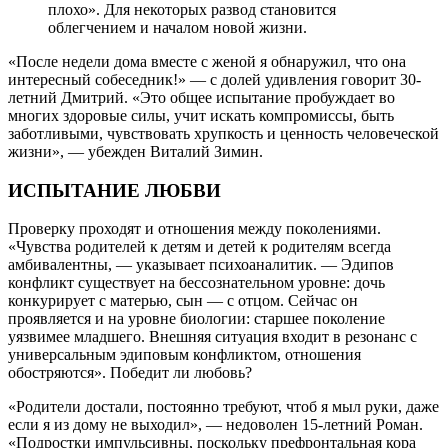
плохо». Для некоторых развод становится
облегчением и началом новой жизни.
«После недели дома вместе с женой я обнаружил, что она
интересный собеседник!» — с долей удивления говорит 30-
летний Дмитрий. «Это общее испытание пробуждает во
многих здоровые силы, учит искать компромиссы, быть
заботливыми, чувствовать хрупкость и ценность человеческой
жизни», — убежден Виталий Зимин.
ИСПЫТАНИЕ ЛЮБВИ
Проверку проходят и отношения между поколениями.
«Чувства родителей к детям и детей к родителям всегда
амбивалентны, — указывает психоаналитик. — Эдипов
конфликт существует на бессознательном уровне: дочь
конкурирует с матерью, сын — с отцом. Сейчас он
проявляется и на уровне биологии: старшее поколение
уязвимее младшего. Внешняя ситуация входит в резонанс с
универсальным эдиповым конфликтом, отношения
обостряются». Победит ли любовь?
«Родители достали, постоянно требуют, чтоб я мыл руки, даже
если я из дому не выходил», — недоволен 15-летний Роман.
«Подростки импульсивны, поскольку префронтальная кора