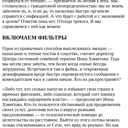
оторваться от чтения», — признается 36-летняя Елена. Мы
столкнулись с грандиозной неопределенностью: мы не знаем,
заболеем ли, и, если да, то насколько быстро организм
справится с инфекцией. А что будет с работой и с экономикой
в целом? Ответов пока нет. Отсюда тревога. И мы
справляемся с ней как можем.
ВКЛЮЧАЕМ ФИЛЬТРЫ
Один из привычных способов выплескивать эмоции —
написание и чтение постов в соцсетях, считает директор
Центра системной семейной терапии Инна Хамитова. Туда
мы несем свои заботы, тем более когда очные беседы
затруднены. Встречаются там и фейки, и откровенная
дезинформация вроде быстро опровергнутого сообщения о
комендантском часе в самом начале. Кто их распространяет?
«Либо тот, кто сильно напуган и избывает свои страхи в
мрачных фантазиях, либо социопат, который сеет панику,
наслаждаясь ощущением власти», — предполагает Инна
Хамитова. Кто-то пользуется обстановкой для продвижения
своих услуг, дополняя посты о вирусе разными
предложениями — от психологической помощи до
целительства на расстоянии. Выйти из этого потока можно,
только отключившись от Сети, что вряд ли реально. Но как