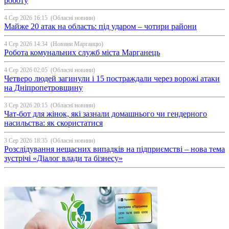
роботу
4 Сер 2026 16:15
(Обласні новини)
Майже 20 атак на область: під ударом – чотири райони
4 Сер 2026 14:34
(Новини Марганцю)
Робота комунальних служб міста Марганець
4 Сер 2026 02:05
(Обласні новини)
Четверо людей загинули і 15 постраждали через ворожі атаки
на Дніпропетровщину
3 Сер 2026 20:15
(Обласні новини)
Чат-бот для жінок, які зазнали домашнього чи гендерного
насильства: як скористатися
3 Сер 2026 18:35
(Обласні новини)
Розслідування нещасних випадків на підприємстві – нова тема
зустрічі «Діалог влади та бізнесу»