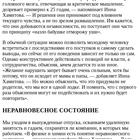
головного мозга, отвечающая за критическое мышление,
дозревает примерно к 25 годам, — напоминает Инна
Хамитова. — И решения они принимают под влиянием
текущего чувства, а не по зрелом размышлении. Им кажется,
что они добиваются независимости, но поступают они часто
по принципу «назло бабушке отморожу уши».
В обычной ситуации можно позволить молодому человеку
встретиться с последствиями его поступков и самому сделать
выводы, но сейчас от его поведения зависит не только он сам.
Однако конструктивнее действовать с позиций не власти, а
сотрудничества, объясняя, зачем делается то или иное.
«Желание нарушить запрет бывает очень сильным, хотя бы
потому, что он исходит от мамы и папы, — добавляет Инна
Хамитова. — Но можно объяснить, что это придумали не
родители, что мы все в одной лодке. И помнить, что с первого
раза объяснения могут не подействовать и их нужно будет
повторить».
НЕРАВНОВЕСНОЕ СОСТОЯНИЕ
Мы уходим в вынужденные отпуска, осваиваем удаленную
занятость и гадаем, сохранятся ли компании, в которых мы
работаем. «В физике и химии есть понятие неравновесного