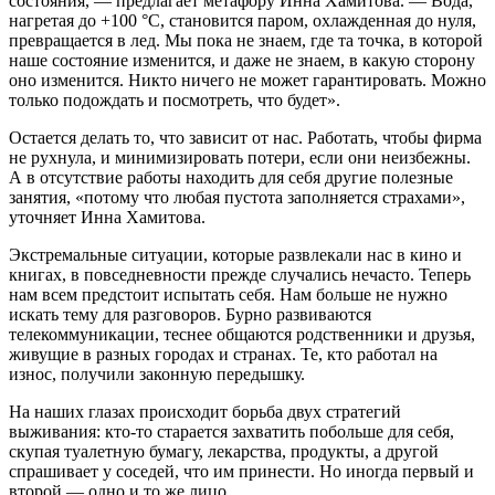
состояния, — предлагает метафору Инна Хамитова. — Вода,
нагретая до +100 °C, становится паром, охлажденная до нуля,
превращается в лед. Мы пока не знаем, где та точка, в которой
наше состояние изменится, и даже не знаем, в какую сторону
оно изменится. Никто ничего не может гарантировать. Можно
только подождать и посмотреть, что будет».
Остается делать то, что зависит от нас. Работать, чтобы фирма
не рухнула, и минимизировать потери, если они неизбежны.
А в отсутствие работы находить для себя другие полезные
занятия, «потому что любая пустота заполняется страхами»,
уточняет Инна Хамитова.
Экстремальные ситуации, которые развлекали нас в кино и
книгах, в повседневности прежде случались нечасто. Теперь
нам всем предстоит испытать себя. Нам больше не нужно
искать тему для разговоров. Бурно развиваются
телекоммуникации, теснее общаются родственники и друзья,
живущие в разных городах и странах. Те, кто работал на
износ, получили законную передышку.
На наших глазах происходит борьба двух стратегий
выживания: кто-то старается захватить побольше для себя,
скупая туалетную бумагу, лекарства, продукты, а другой
спрашивает у соседей, что им принести. Но иногда первый и
второй — одно и то же лицо.