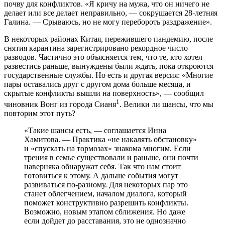
почву для конфликтов. «Я кричу на мужа, что он ничего не
делает или все делает неправильно, — сокрушается 28-летняя
Галина. — Срываюсь, но не могу перебороть раздражение».
В некоторых районах Китая, пережившего пандемию, после
снятия карантина зарегистрировано рекордное число
разводов. Частично это объясняется тем, что те, кто хотел
развестись раньше, вынуждены были ждать, пока откроются
государственные службы. Но есть и другая версия: «Многие
пары оставались друг с другом дома больше месяца, и
скрытые конфликты вышли на поверхность», — сообщил
1
чиновник Вонг из города Сианя
. Велики ли шансы, что мы
повторим этот путь?
«Такие шансы есть, — соглашается Инна
Хамитова. — Практика «не накалять обстановку»
и «спускать на тормозах» знакома многим. Если
трения в семье существовали и раньше, они почти
наверняка обнаружат себя. Так что нам стоит
готовиться к этому. А дальше события могут
развиваться по-разному. Для некоторых пар это
станет облегчением, началом диалога, который
поможет конструктивно разрешить конфликты.
Возможно, новым этапом сближения. Но даже
если дойдет до расставания, это не однозначно