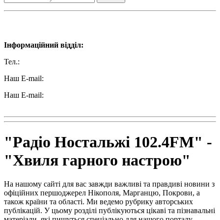
Наші контакти:
Інформаційний відділ:
Тел.:
+38 (050) 233-69-11
Наш E-mail:
ttradio@ukr.net
Наш E-mail:
radio102.4fm@gmail.com
"Радіо Ностальжі 102.4FM" -
"Хвиля гарного настрою"
На нашому сайті для вас завжди важливі та правдиві новини з
офіційних першоджерел Нікополя, Марганцю, Покрови, а
також країни та області. Ми ведемо рубрику авторських
публікацій. У цьому розділі публікуються цікаві та пізнавальні
матеріали, які пишуться спеціально для нашого порталу.