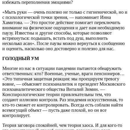
избежать переполнения эмоциями?
«Мыть руки — очень полезно не только с гигиенической, но и
с психологической точки зрения, — напоминает Инна
Хамитова. — Это простое действие помогает переключить
внимание на физические ощущения и дает нам необходимую
паузу. Известны и другие способы, которые позволяют
встряхнуться: подышать, встать под душ, выполнить
несколько асан». После паузы можно вернуться к сообщению
и оценить, насколько оно достоверно и полезно для нас.
ГОЛОДНЫЙ УМ
Многие из нас в ситуации пандемии пытаются обнаружить
ответственных: кто? Военные, ученые, враги пенсионеров…
«Это типичная защитная реакция: мы проецируем тревогу
вовне, — объясняет психоаналитик и президент Московского
психоаналитического общества Виталий Зимин. —
Конспирологические теории привлекательны тем, что
создают иллюзию контроля. Раз эпидемия искусственная, то
кто-то сможет ее контролировать. Всегда есть соблазн найти
всемогущий объект — пусть даже плохой, но он все
контролирует.
Теория заговора спокойней, чем теория хаоса. И для кого-то