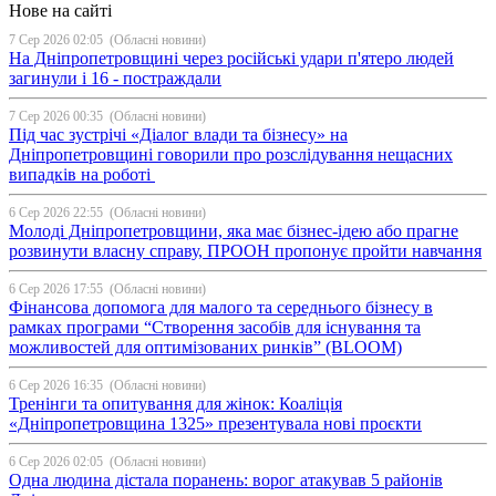
Нове на сайті
7 Сер 2026 02:05
(Обласні новини)
На Дніпропетровщині через російські удари п'ятеро людей
загинули і 16 - постраждали
7 Сер 2026 00:35
(Обласні новини)
Під час зустрічі «Діалог влади та бізнесу» на
Дніпропетровщині говорили про розслідування нещасних
випадків на роботі
6 Сер 2026 22:55
(Обласні новини)
Молоді Дніпропетровщини, яка має бізнес-ідею або прагне
розвинути власну справу, ПРООН пропонує пройти навчання
6 Сер 2026 17:55
(Обласні новини)
Фінансова допомога для малого та середнього бізнесу в
рамках програми “Створення засобів для існування та
можливостей для оптимізованих ринків” (BLOOM)
6 Сер 2026 16:35
(Обласні новини)
Тренінги та опитування для жінок: Коаліція
«Дніпропетровщина 1325» презентувала нові проєкти
6 Сер 2026 02:05
(Обласні новини)
Одна людина дістала поранень: ворог атакував 5 районів