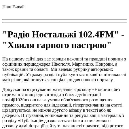
Наш E-mail:
radio102.4fm@gmail.com
"Радіо Ностальжі 102.4FM" -
"Хвиля гарного настрою"
На нашому сайті для вас завжди важливі та правдиві новини з
офіційних першоджерел Нікополя, Марганцю, Покрови, а
також країни та області. Ми ведемо рубрику авторських
публікацій. У цьому розділі публікуються цікаві та пізнавальні
матеріали, які пишуться спеціально для нашого порталу.
Допускається цитування матеріалів з розділу «Новини» без
отримання попередньої згоди з боку адміністрації
nostalji102fm.com.ua за умови обов'язкового розміщення
прямого, відкритого для індексації, гіперпосилання на статті,
що цитуються, не нижче другого абзацу в тексті або як
джерело. Цитування, копіювання та републікація матеріалів з
розділу «Публікації» дозволяється тільки з письмового
дозволу адміністрації сайту та наявності прямого, відкритого