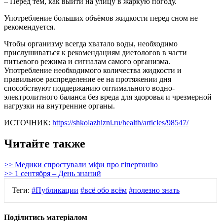
– Перед тем, как выйти на улицу в жаркую погоду.
Употребление больших объёмов жидкости перед сном не
рекомендуется.
Чтобы организму всегда хватало воды, необходимо
прислушиваться к рекомендациям диетологов в части
питьевого режима и сигналам самого организма.
Употребление необходимого количества жидкости и
правильное распределение ее на протяжении дня
способствуют поддержанию оптимального водно-
электролитного баланса без вреда для здоровья и чрезмерной
нагрузки на внутренние органы.
ИСТОЧНИК:
https://shkolazhizni.ru/health/articles/98547/
Читайте также
>> Медики спростували міфи про гіпертонію
>> 1 сентября – День знаний
Теги:
#Публикации
#всё обо всём
#полезно знать
Поділитись матеріалом