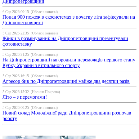
Дніпропетровщини
6 Сер 2026 00:15
(Обласні новини)
Понад 900 пожеж в екосистемах з початку літа зафіксували на
Дніпропетровщині
5 Сер 2026 22:35
(Обласні новини)
Жінки в розмінуванні: на Дніпропетровщині презентували
фотовиставку
5 Сер 2026 21:25
(Обласні новини)
На Дніпропетровщині нагородили переможців першого етапу
Кубку України з вітрильного спорту
5 Сер 2026 16:15
(Обласні новини)
Агресор бив по Дніпропетровщині майже два десятки разів
5 Сер 2026 15:32
(Новини Покрова)
Літо – з перемогами!
5 Сер 2026 00:25
(Обласні новини)
Новий склад Молодіжної ради Дніпропетровщини розпочав
роботу