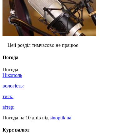
Цей розділ тимчасово не працює
Погода
Погода
Нікополь
вологість:
тиск:
вітер:
Погода на 10 днів від
sinoptik.ua
Курс валют