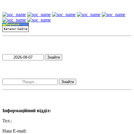
Наші партнери:
Пошук матеріалів за датою
Знайти
Пошук матеріалів за словами
Знайти
Наші контакти:
Інформаційний відділ:
Тел.:
+38 (050) 233-69-11
Наш E-mail:
ttradio@ukr.net