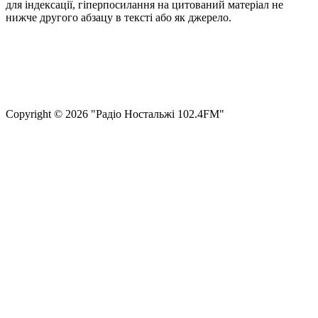
для індексації, гіперпосилання на цитований матеріал не
нижче другого абзацу в тексті або як джерело.
Правила користування сайтом та використання матеріалів
Політика конфіденційності та захисту персональних даних
Структура власності
Сopyright © 2026 "Радіо Ностальжі 102.4FM"